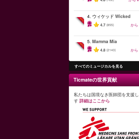
4.
ウィケッド Wicked
-50%
4.7
から
(855)
5.
Mamma Mia
-40%
4.8
から
(2143)
すべてのミュージカルを見る
Ticmateの世界貢献
私たちは国境なき医師団を支援し
す
詳細はここから