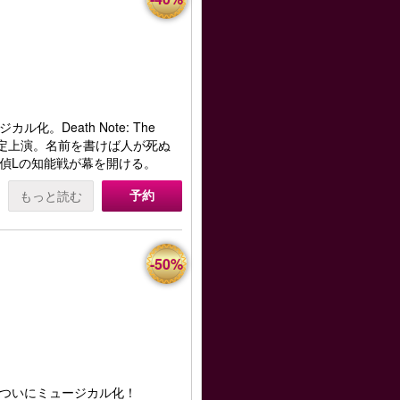
。Death Note: The
間限定上演。名前を書けば人が死ぬ
偵Lの知能戦が幕を開ける。
予約
もっと読む
-50%
ついにミュージカル化！