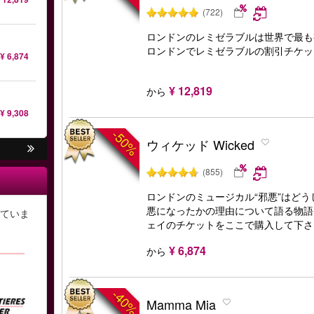
(722)
ロンドンのレミゼラブルは世界で最も
ロンドンでレミゼラブルの割引チケッ
¥ 6,874
¥ 12,819
から
¥ 9,308
-50%
ウィケッド Wicked
(855)
ロンドンのミュージカル“邪悪”はど
悪になったかの理由について語る物語
ていま
ェイのチケットをここで購入して下さ
¥ 6,874
から
-40%
Mamma Mia