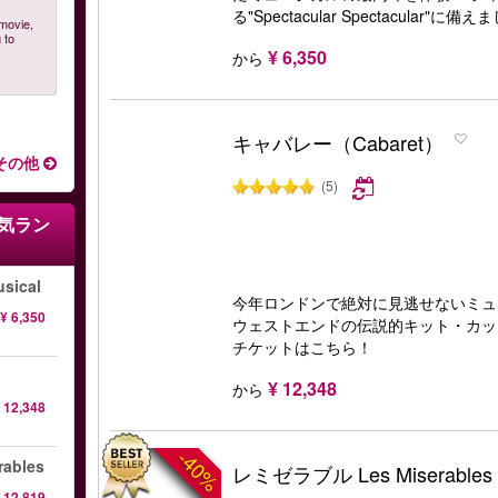
る"Spectacular Spectacular"に
 movie,
 to
¥ 6,350
から
キャバレー（Cabaret）
その他
(5)
気ラン
sical
今年ロンドンで絶対に見逃せないミュ
¥ 6,350
ウェストエンドの伝説的キット・カッ
チケットはこちら！
¥ 12,348
から
 12,348
-40%
ables
レミゼラブル Les Miserables
 12,819