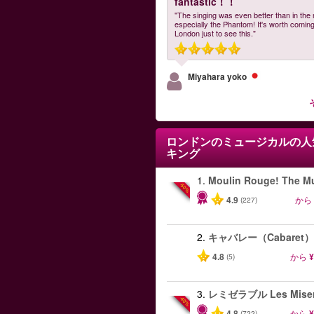
fantastic！！
"The singing was even better than in the
especially the Phantom! It's worth coming
London just to see this."
Miyahara yoko
ロンドンのミュージカル
の人
キング
1.
Moulin Rouge! The Mu
-50%
4.9
から
(227)
2.
キャバレー（Cabaret）
4.8
から
¥
(5)
3.
レミゼラブル Les Miser
-40%
4.8
から
¥
(722)