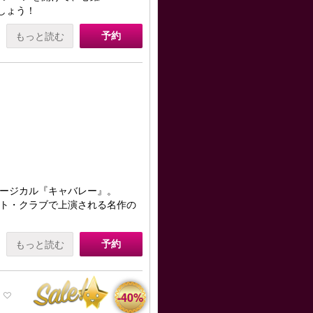
備えましょう！
予約
もっと読む
ージカル『キャバレー』。
ト・クラブで上演される名作の
予約
もっと読む
-40%