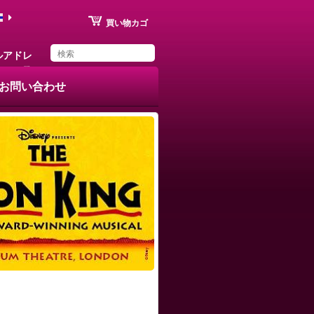
買い物カゴ
ルアドレ
ス
お問い合わせ
You have saved this
product in your list