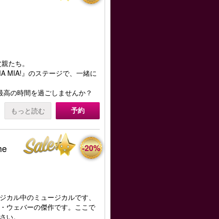
父親たち。
 MIA!』のステージで、一緒に
、最高の時間を過ごしませんか？
予約
もっと読む
he
-20%
ジカル中のミュージカルです、
・ウェバーの傑作です。ここで
さい。