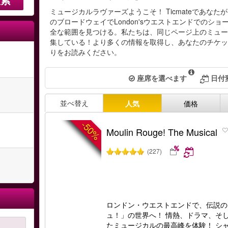
ミュージカルラヴァーズようこそ！ Ticmateであな
のブロードウェイでLondon'sウエストエンドでのシ
全な範囲を見つける。私たちは、同じページ上のミュ
集している！より多くの情報を取得し、あなたのチケ
りをお読みください。
座席を選べます
日付
並べ替え
人気
価格
-50%
Moulin Rouge! The Musical
(227)
ロンドン・ウエストエンドで、伝説の
ュ！」の世界へ！ 情熱、ドラマ、そ
たミュージカルの最高峰を体験！ シ