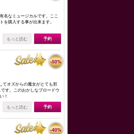
有名なミュージカルです。ここ
トを購入する事が出来ます。
予約
もっと読む
-50%
うしてオズからの魔女がとても邪
.です。このおかしなブロードウ
い！
予約
もっと読む
-40%