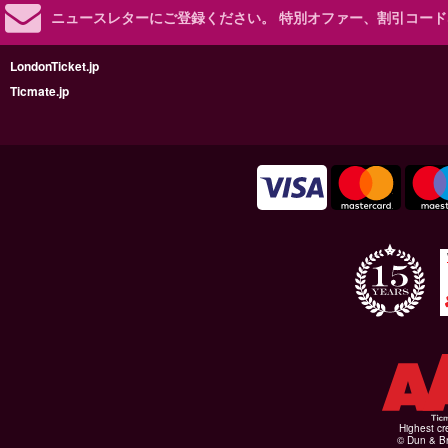
ニュースレターにご登録ください。
特別オファー、割引コード
LondonTicket.jp
Ticmate.jp
Highest cr
© Dun & Br