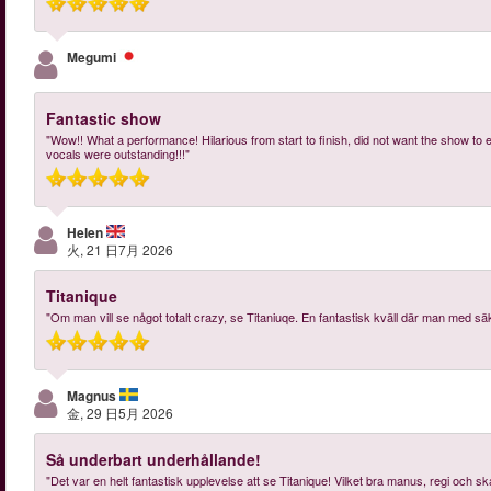
Megumi
Fantastic show
"Wow!! What a performance! Hilarious from start to finish, did not want the show to 
vocals were outstanding!!!"
Helen
火, 21 日7月 2026
Titanique
"Om man vill se något totalt crazy, se Titaniuqe. En fantastisk kväll där man med säk
Magnus
金, 29 日5月 2026
Så underbart underhållande!
"Det var en helt fantastisk upplevelse att se Titanique! Vilket bra manus, regi och 