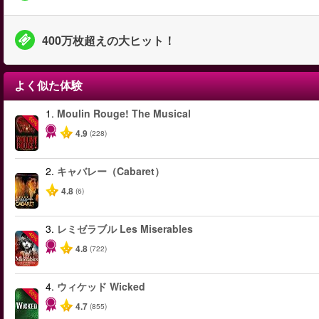
400万枚超えの大ヒット！
よく似た体験
1.
Moulin Rouge! The Musical
-50%
4.9
(228)
2.
キャバレー（Cabaret）
4.8
(6)
3.
レミゼラブル Les Miserables
-40%
4.8
(722)
4.
ウィケッド Wicked
-50%
4.7
(855)