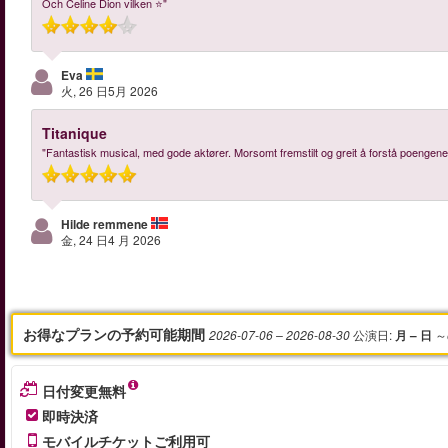
Och Celine Dion vilken ⭐️"
Eva
火, 26 日5月 2026
Titanique
"Fantastisk musical, med gode aktører. Morsomt fremstilt og greit å forstå poeng
Hilde remmene
金, 24 日4 月 2026
お得なプランの予約可能期間
公演日
:
～
2026-07-06
– 2026-08-30
月 – 日
日付変更無料
即時決済
モバイルチケットご利用可