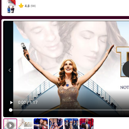
-50%
4.8
(58)