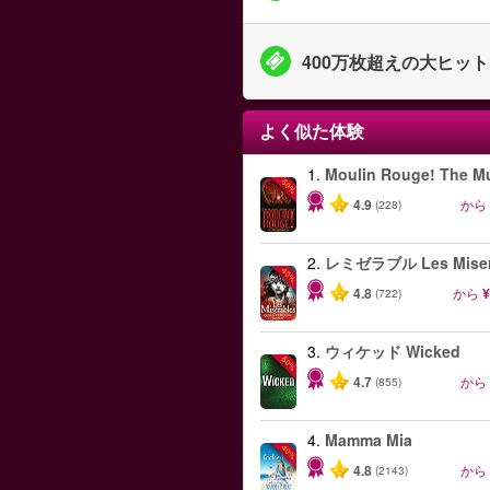
400万枚超えの大ヒッ
よく似た体験
1.
Moulin Rouge! The Mu
-50%
4.9
から
(228)
2.
レミゼラブル Les Miser
-40%
4.8
から
¥
(722)
3.
ウィケッド Wicked
-50%
4.7
から
(855)
4.
Mamma Mia
-40%
4.8
から
(2143)