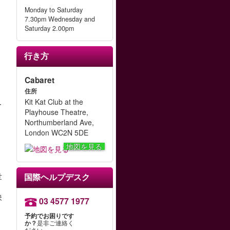
Monday to Saturday
7.30pm Wednesday and
Saturday 2.00pm
行き方
Cabaret
作
住所
Kit Kat Club at the
ー
Playhouse Theatre,
Northumberland Ave,
London WC2N 5DE
」
地図を見る
世
国際ヘルプデスク
映
03 4577 1977
予約でお困りです
か？
是非ご連絡く
ださい。