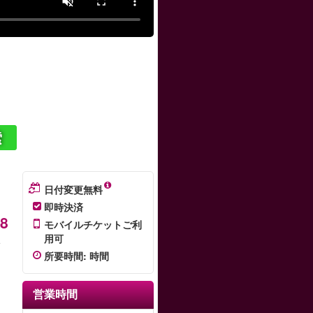
）
索
日付変更無料
即時決済
48
モバイルチケットご利
用可
バ
所要時間
:
時間
演
営業時間