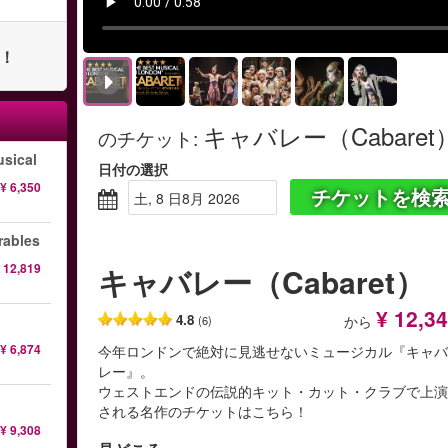
ト！
キャバレー（Cabaret
のチケット
:
sical
日付の選択
¥ 6,350
チケットを検
土, 8 日8月 2026
ables
 12,819
キャバレー（Cabaret）
¥ 12,3
4.8
から
(6)
¥ 6,874
今年ロンドンで絶対に見逃せないミュージカル『キャ
レー』。
ウェストエンドの伝説的キット・カット・クラブで上
される名作のチケットはこちら！
¥ 9,308