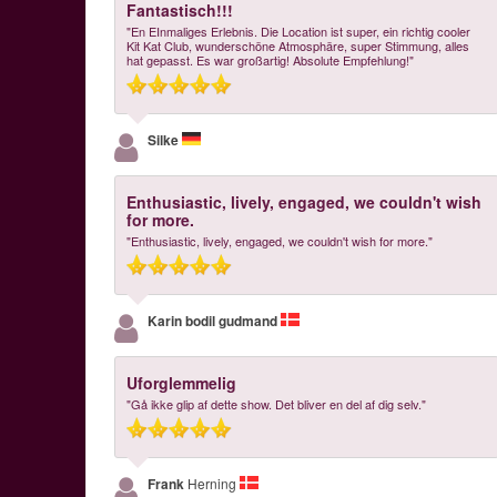
Fantastisch!!!
"En EInmaliges Erlebnis. Die Location ist super, ein richtig cooler
Kit Kat Club, wunderschöne Atmosphäre, super Stimmung, alles
hat gepasst. Es war großartig! Absolute Empfehlung!"
Silke
Enthusiastic, lively, engaged, we couldn't wish
for more.
"Enthusiastic, lively, engaged, we couldn't wish for more."
Karin bodil gudmand
Uforglemmelig
"Gå ikke glip af dette show. Det bliver en del af dig selv."
Frank
Herning