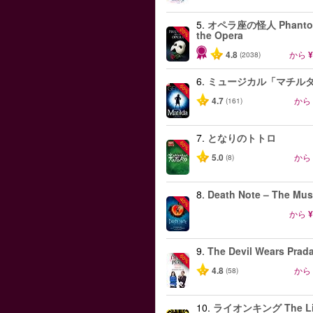
5.
オペラ座の怪人 Phantom
-20%
the Opera
4.8
から
¥
(2038)
6.
ミュージカル「マチル
-50%
4.7
から
(161)
7.
となりのトトロ
-50%
5.0
から
(8)
8.
Death Note – The Mus
-40%
から
¥
9.
The Devil Wears Prad
-50%
4.8
から
(58)
10.
ライオンキング The Li