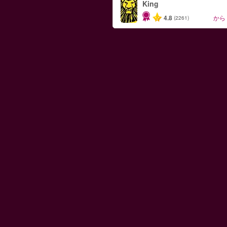
King
4.8
から
(2261)