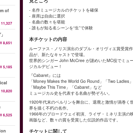
見どころ
- 名作ミュージカルのチケットを確保
 of
- 座席は自由に選択
- 名曲の数々を堪能
 11,327
- 誰もが知る名シーンを“生”で体験
ダ」
本チケットの内容
¥ 8,651
ルーファス・ノリス演出のダブル・オリヴィエ賞受賞
品が、新たなキャストで登場。
世界的シンガー John McCree が謎めいたMC役でミュ
ジカルデビュー！
¥ 5,185
『Cabaret』には
「Money Makes the World Go Round」「Two Ladies
ical
「Maybe This Time」「Cabaret」など
 10,820
ミュージカル史を代表する名曲が勢ぞろい。
1920年代末のベルリンを舞台に、退廃と激情が渦巻く
a
界を描く不朽の名作。
1966年のブロードウェイ初演、ライザ・ミネリ主演の
¥ 6,525
画版など、数々の賞を受賞した伝説的作品です。
on
チケットに関して