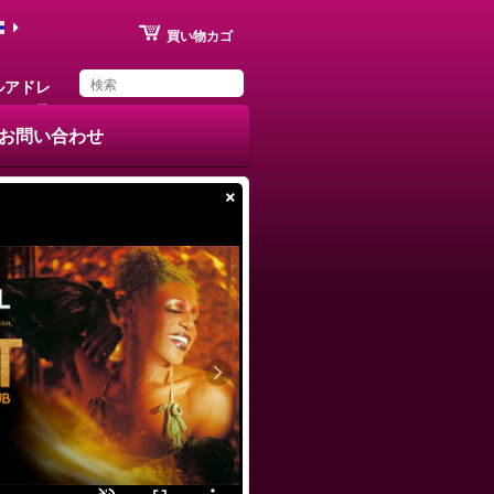
買い物カゴ
ルアドレ
ス
お問い合わせ
×
You have saved this
product in your list