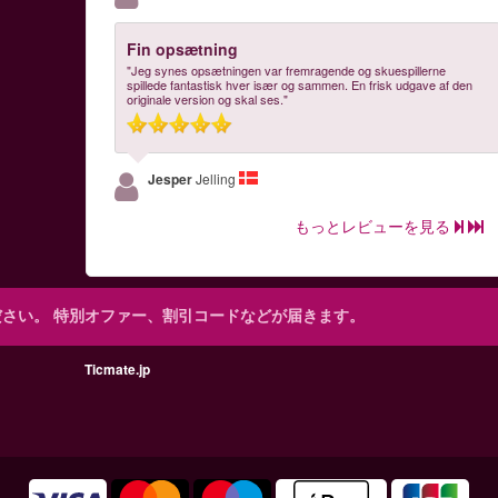
Fin opsætning
"Jeg synes opsætningen var fremragende og skuespillerne
spillede fantastisk hver især og sammen. En frisk udgave af den
originale version og skal ses."
Jesper
Jelling
もっとレビューを見る
ださい。
特別オファー、割引コードなどが届きます。
Ticmate.jp