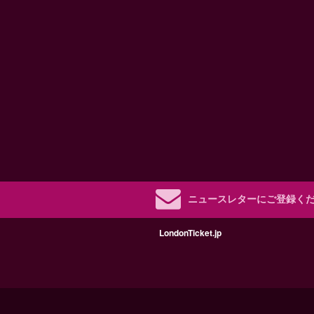
ニュースレターにご登録く
LondonTicket.jp