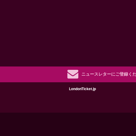
ニュースレターにご登録く
LondonTicket.jp