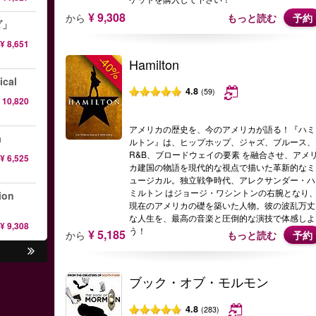
¥ 9,308
から
もっと読む
予約
ダ」
¥ 8,651
-40%
Hamilton
ical
4.8
(59)
 10,820
アメリカの歴史を、今のアメリカが語る！『ハミ
a
ルトン』は、ヒップホップ、ジャズ、ブルース、
R&B、ブロードウェイの要素 を融合させ、アメ
¥ 6,525
カ建国の物語を現代的な視点で描いた革新的なミ
ュージカル。独立戦争時代、アレクサンダー・ハ
ミルトン はジョージ・ワシントンの右腕となり
on
現在のアメリカの礎を築いた人物。彼の波乱万丈
な人生を、最高の音楽と圧倒的な演技で体感しよ
¥ 9,308
う！
¥ 5,185
から
もっと読む
予約
ブック・オブ・モルモン
4.8
(283)