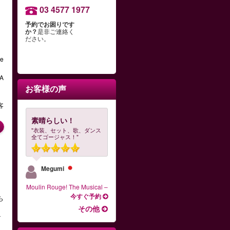
03 4577 1977
予約でお困りです
か？
是非ご連絡く
ださい。
e
A
お客様の声
客
素晴らしい！
"衣装、セット、歌、ダンス
全てゴージャス！"
Megumi
Moulin Rouge! The Musical
–
今すぐ予約
ら
その他
ケ