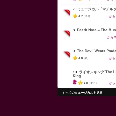
7.
ミュージカル「マチル
-50%
4.7
から
(161)
8.
Death Note – The Mus
-40%
から
¥
9.
The Devil Wears Prad
-50%
4.8
から
(58)
10.
ライオンキング The Li
King
4.8
から
(2261)
すべてのミュージカルを見る