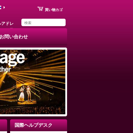
買い物カゴ
ルアドレ
ス
お問い合わせ
You have saved this
ベストセラー
product in your list
国際ヘルプデスク