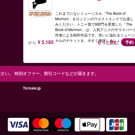
これまでにないミュージカル「The Book of
Mormon」をロンドンのウエストエンドでお楽し
みください。トニー賞で9部門を受賞した「The
Book of Mormon」は、人気アニメのサウスパー
作者による制作作品です。笑いに溢れるミュージ
カルのチケットを、今すぐ確保しましょう！
¥ 5,185
から
もっと読む
予約
ださい。
特別オファー、割引コードなどが届きます。
Ticmate.jp