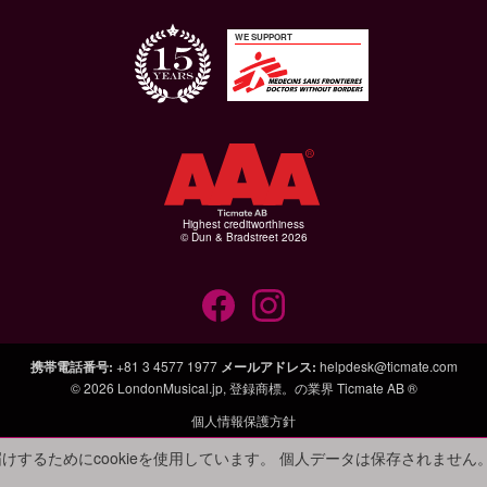
WE SUPPORT
Highest creditworthiness
© Dun & Bradstreet 2026
携帯電話番号
:
+81 3 4577 1977
メールアドレス
:
helpdesk@ticmate.com
© 2026
LondonMusical.jp
, 登録商標。の業界
Ticmate AB ®
個人情報保護方針
けするためにcookieを使用しています。 個人データは保存されません