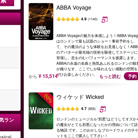
ABBA Voyage
4.9
(1140)
ABBA Voyageの魅力を体感しよう！ABBA Voyag
はロンドンで最も話題のショー！事前予約をし
て、その魔法のような体験をお見逃しなく！ABB
のアバターが最先端の技術を駆使してステージに
登場し、息をのむパフォーマンスを披露します。
ABBAの永遠の名曲と熱気あふれるロンドンの観
が織りなす、ここでしか味わえない感動の空間を
ぜひお楽しみください。
¥ 15,514
から
もっと読む
予約
-50%
ウィケッド Wicked
4.7
(855)
気ラン
ロンドンのミュージカル“邪悪”はどうしてオズか
の魔女がとても邪悪になったかの理由について語
る物語.です。このおかしなブロードウェイのチ
ットをここで購入して下さい！
sical