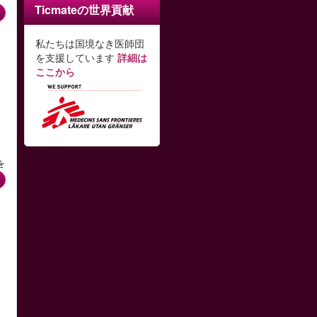
Ticmateの世界貢献
私たちは国境なき医師団
を支援しています
詳細は
ここから
の
を