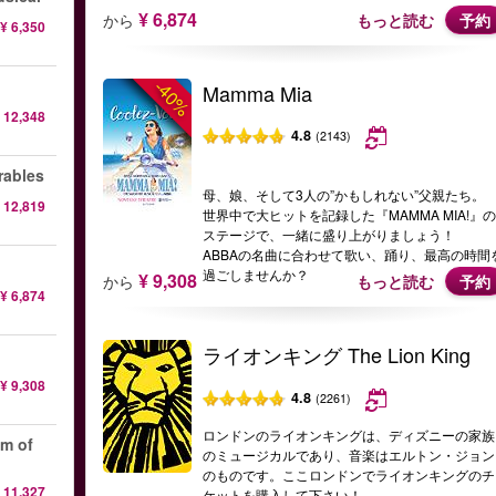
¥ 6,874
から
もっと読む
予約
¥ 6,350
-40%
Mamma Mia
 12,348
4.8
(2143)
ables
母、娘、そして3人の”かもしれない”父親たち。
 12,819
世界中で大ヒットを記録した『MAMMA MIA!』
ステージで、一緒に盛り上がりましょう！
ABBAの名曲に合わせて歌い、踊り、最高の時間
過ごしませんか？
¥ 9,308
から
もっと読む
予約
¥ 6,874
ライオンキング The Lion King
¥ 9,308
4.8
(2261)
ロンドンのライオンキングは、ディズニーの家族
 of
のミュージカルであり、音楽はエルトン・ジョン
のものです。ここロンドンでライオンキングのチ
 11,327
ケットを購入して下さい！