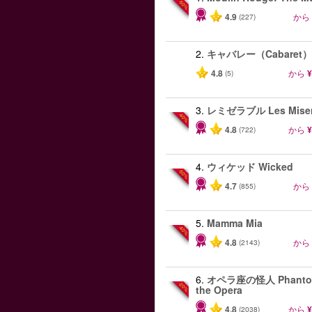
-50%
4.9
から
(227)
2.
キャバレー（Cabaret）
4.8
から
¥
(5)
3.
レミゼラブル Les Miser
-40%
4.8
から
¥
(722)
4.
ウィケッド Wicked
-50%
4.7
から
(855)
5.
Mamma Mia
-40%
4.8
から
(2143)
6.
オペラ座の怪人 Phantom
-20%
the Opera
4.8
から
¥
(2038)