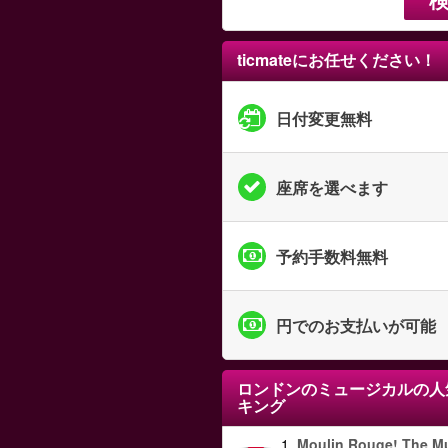
ticmateにお任せください！
日付変更無料
座席を選べます
予約手数料無料
円でのお支払いが可能
ロンドンのミュージカル
の人
キング
1.
Moulin Rouge! The Mu