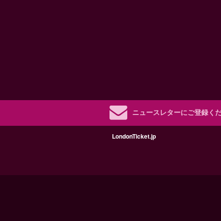
ニュースレターにご登録く
LondonTicket.jp