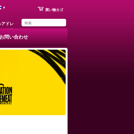
買い物カゴ
ルアドレ
ス
お問い合わせ
You have saved this
product in your list