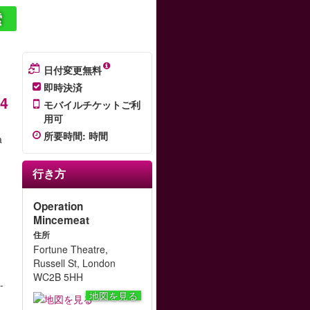
索
日付変更無料
即時決済
84
モバイルチケットご利
用可
所要時間
:
時間
a
,
行き方
Operation
Mincemeat
住所
Fortune Theatre,
Russell St, London
WC2B 5HH
-
地図を見る