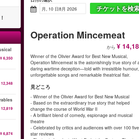
チケットを検
月, 10 日8月 2026
ト！
Operation Mincemeat
¥ 14,1
から
sical
Winner of the Olivier Award for Best New Musical,
¥ 6,350
Operation Mincemeat is the astonishingly true story of 
daring wartime deception—told with irresistible humour
unforgettable songs and remarkable theatrical flair.
 12,348
見どころ
- Winner of the Olivier Award for Best New Musical
ables
- Based on the extraordinary true story that helped
 12,819
change the course of World War II
- A brilliant blend of comedy, espionage and musical
theatre
- Celebrated by critics and audiences with over 100 five
¥ 6,874
star reviews