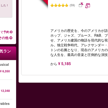
(59)
ました！
アメリカの歴史を、今のアメリカが語
すぐ予約
ホップ、ジャズ、ブルース、R&B、ブ
その他
せ、アメリカ建国の物語を現代的な視
ル。独立戦争時代、アレクサンダー・
トンの右腕となり、現在のアメリカの
気ラン
な人生を、最高の音楽と圧倒的な演技
¥ 5,185
から
sical
¥ 6,350
 12,348
ables