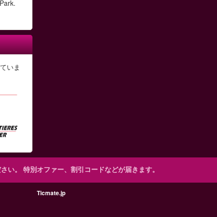
 Park.
ていま
ださい。
特別オファー、割引コードなどが届きます。
Ticmate.jp