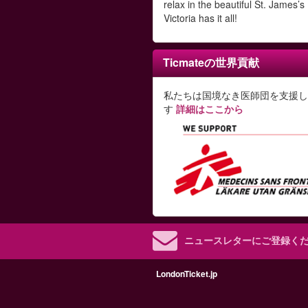
relax in the beautiful St. James’s
Victoria has it all!
Ticmateの世界貢献
私たちは国境なき医師団を支援し
す
詳細はここから
ニュースレターにご登録く
LondonTicket.jp