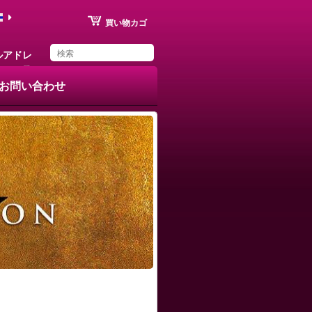
買い物カゴ
ルアドレ
ス
お問い合わせ
You have saved this
product in your list