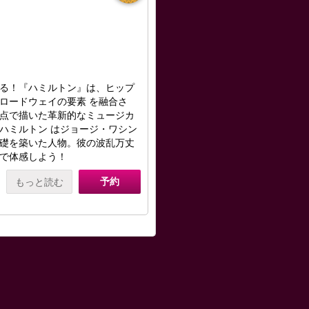
る！『ハミルトン』は、ヒップ
ロードウェイの要素 を融合さ
点で描いた革新的なミュージカ
ハミルトン はジョージ・ワシン
礎を築いた人物。彼の波乱万丈
で体感しよう！
予約
もっと読む