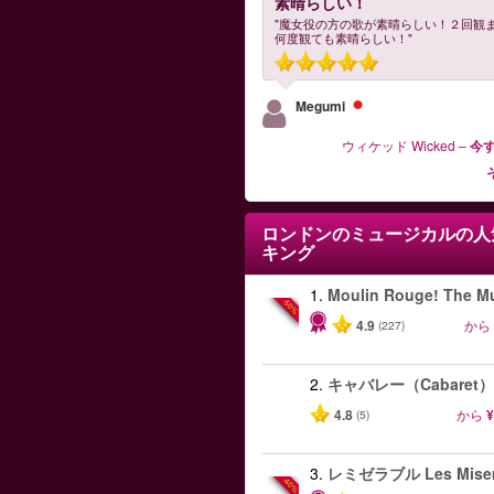
素晴らしい！
"魔女役の方の歌が素晴らしい！２回観
何度観ても素晴らしい！"
Megumi
ウィケッド Wicked
–
今
ロンドンのミュージカル
の人
キング
1.
Moulin Rouge! The Mu
-50%
4.9
から
(227)
2.
キャバレー（Cabaret）
4.8
から
¥
(5)
3.
レミゼラブル Les Miser
-40%