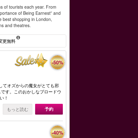
ns of tourists each year. From
mportance of Being Earnest” and
e best shopping in London,
ons and theatres.
変更無料
-50%
うしてオズからの魔女がとても邪
.です。このおかしなブロードウ
い！
予約
もっと読む
-40%