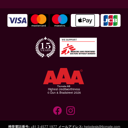
WE SUPPORT
Highest creditworthiness
© Dun & Bradstreet 2026
携帯電話番号
:
+81 3 4577 1977
メールアドレス
:
helpdesk@ticmate.com