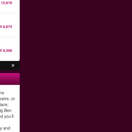
 12,819
¥ 6,874
¥ 9,308
the
eatre, or
lace;
Big Ben
d you’ll
y and