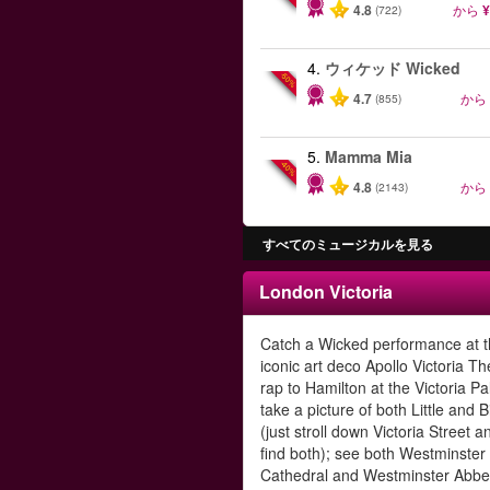
4.8
から
¥
(722)
4.
ウィケッド Wicked
-50%
4.7
から
(855)
5.
Mamma Mia
-40%
4.8
から
(2143)
すべてのミュージカルを見る
London Victoria
Catch a Wicked performance at 
iconic art deco Apollo Victoria Th
rap to Hamilton at the Victoria Pa
take a picture of both Little and 
(just stroll down Victoria Street an
find both); see both Westminster
Cathedral and Westminster Abbe