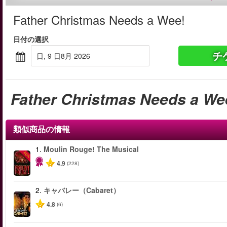
Father Christmas Needs a Wee!
日付の選択
チ
日, 9 日8月 2026
Father Christmas Needs a We
類似商品の情報
1.
Moulin Rouge! The Musical
-50%
4.9
(228)
2.
キャバレー（Cabaret）
4.8
(6)