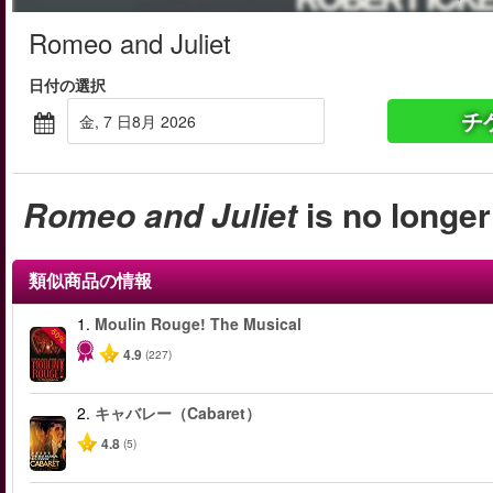
Romeo and Juliet
日付の選択
チ
金, 7 日8月 2026
Romeo and Juliet
is no longer
類似商品の情報
1.
Moulin Rouge! The Musical
-50%
4.9
(227)
2.
キャバレー（Cabaret）
4.8
(5)