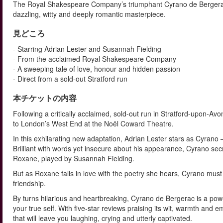
The Royal Shakespeare Company’s triumphant Cyrano de Bergerac 
dazzling, witty and deeply romantic masterpiece.
見どころ
- Starring Adrian Lester and Susannah Fielding
- From the acclaimed Royal Shakespeare Company
- A sweeping tale of love, honour and hidden passion
- Direct from a sold-out Stratford run
本チケットの内容
Following a critically acclaimed, sold-out run in Stratford-upon-
to London’s West End at the Noël Coward Theatre.
In this exhilarating new adaptation, Adrian Lester stars as Cyrano
Brilliant with words yet insecure about his appearance, Cyrano sec
Roxane, played by Susannah Fielding.
But as Roxane falls in love with the poetry she hears, Cyrano must
friendship.
By turns hilarious and heartbreaking, Cyrano de Bergerac is a powerf
your true self. With five-star reviews praising its wit, warmth and 
that will leave you laughing, crying and utterly captivated.