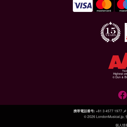
Highest cr
© Dun & Br
携帯電話番号
:
+81 3 4577 1977
メ
© 2026
LondonMusical.jp
,
個人情