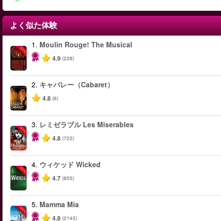
よく似た体験
1.
Moulin Rouge! The Musical
-50%
4.9
(228)
2.
キャバレー（Cabaret）
4.8
(6)
3.
レミゼラブル Les Miserables
-40%
4.8
(722)
4.
ウィケッド Wicked
-50%
4.7
(855)
5.
Mamma Mia
-40%
4.8
(2143)