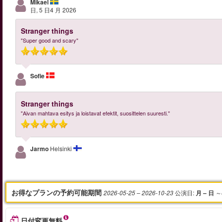
Mikael
日, 5 日4 月 2026
Stranger things
"Super good and scary"
Sofie
Stranger things
"Aivan mahtava esitys ja loistavat efektit, suosittelen suuresti."
Jarmo
Helsinki
お得なプランの予約可能期間
公演日
:
～
2026-05-25
– 2026-10-23
月 – 日
日付変更無料