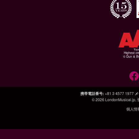
Highest cr
© Dun & Br
携帯電話番号
:
+81 3 4577 1977
メ
© 2026
LondonMusical.jp
,
個人情