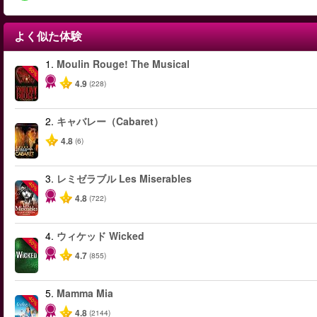
よく似た体験
1.
Moulin Rouge! The Musical
-50%
4.9
(228)
2.
キャバレー（Cabaret）
4.8
(6)
3.
レミゼラブル Les Miserables
-40%
4.8
(722)
4.
ウィケッド Wicked
-50%
4.7
(855)
5.
Mamma Mia
-40%
4.8
(2144)