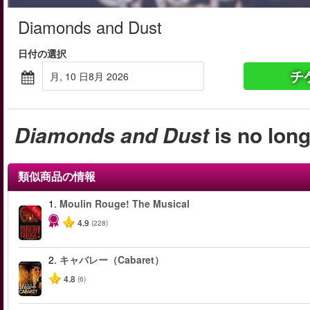
Diamonds and Dust
日付の選択
チ
月, 10 日8月 2026
Diamonds and Dust
is no long
類似商品の情報
1.
Moulin Rouge! The Musical
-50%
4.9
(228)
2.
キャバレー（Cabaret）
4.8
(6)