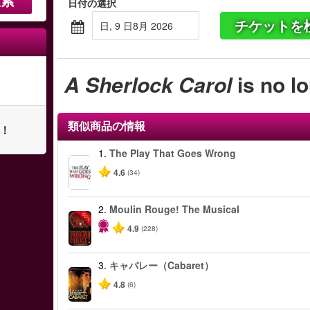
日付の選択
チケットを
日, 9 日8月 2026
A Sherlock Carol
is no l
類似商品の情報
ト！
1.
The Play That Goes Wrong
4.6
(34)
2.
Moulin Rouge! The Musical
-50%
4.9
(228)
3.
キャバレー（Cabaret）
4.8
(6)