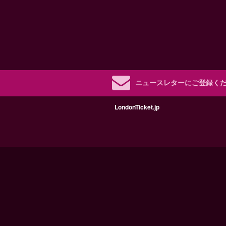
ニュースレターにご登録く
LondonTicket.jp