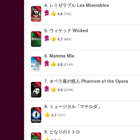
4.
レミゼラブル Les Miserables
-40%
4.8
(722)
5.
ウィケッド Wicked
-50%
4.7
(855)
6.
Mamma Mia
-40%
4.8
(2143)
7.
オペラ座の怪人 Phantom of the Opera
-20%
4.8
(2038)
8.
ミュージカル「マチルダ」
-50%
4.7
(161)
9.
となりのトトロ
-50%