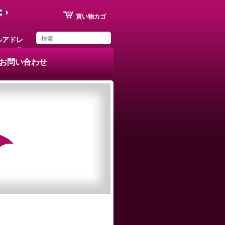
買い物カゴ
ルアドレ
ス
お問い合わせ
You have saved this
product in your list