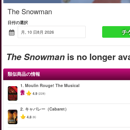
The Snowman
日付の選択
チ
月, 10 日8月 2026
The Snowman
is no longer av
類似商品の情報
1.
Moulin Rouge! The Musical
-50%
4.9
(228)
2.
キャバレー（Cabaret）
4.8
(6)